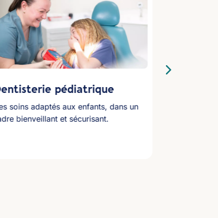
entisterie pédiatrique
Orthodon
es soins adaptés aux enfants, dans un
Un sourire h
dre bienveillant et sécurisant.