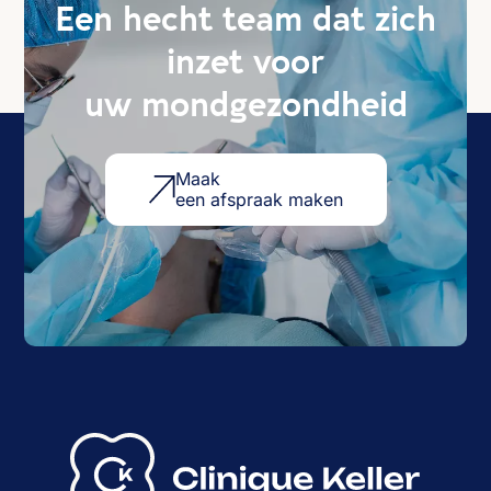
Een hecht team dat zich
inzet voor
uw mondgezondheid
Maak
een afspraak maken