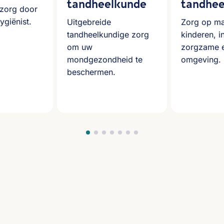
tandheelkunde
tandhee
 zorg door
giënist.
Uitgebreide
Zorg op ma
tandheelkundige zorg
kinderen, i
om uw
zorgzame e
mondgezondheid te
omgeving.
beschermen.