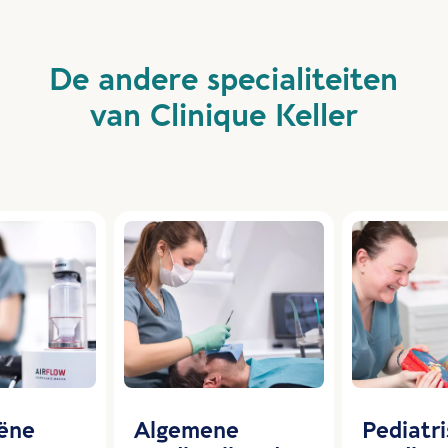
De andere specialiteiten
van Clinique Keller
ëne
Algemene
Pediatr